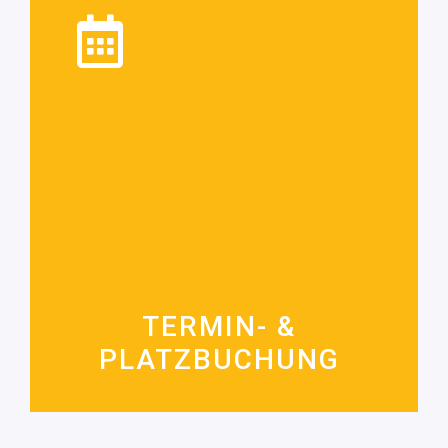
TERMIN- UND
COURTBUCHUNG
Bald verfügbar:
Buche dir deinen Tennis- Badminton- oder
Squash Court oder einen Termin bei einem
TERMIN- &
unserer Trainer.
PLATZBUCHUNG