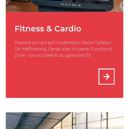
Fitness & Cardio
Trainiere bei uns auf modernsten Matrix Geräten.
Ob Krafttraining, Cardio oder in userer Functional
Zone – bei uns bleibst du garantiert fit!