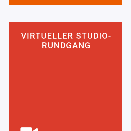
VIRTUELLER STUDIO-
VIRTUELLER STUDIO-
RUNDGANG
RUNDGANG
Sie dir unseren Club mit diesem virtuellen
Rundgang etwas genauer an.
ZUM RUNDGANG